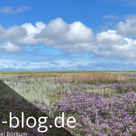
-blog.de
sel Borkum